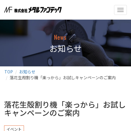
ナ
ビ
ゲ
ー
シ
News
ョ
ン
お知らせ
の
切
替
TOP
お知らせ
落花生殻割り機「楽っから」お試しキャンペーンのご案内
落花生殻割り機「楽っから」お試し
キャンペーンのご案内
イベント